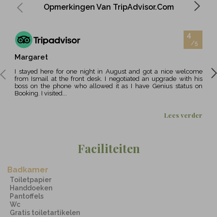
Opmerkingen Van TripAdvisor.com
4
/5
Margaret
Si_
Ben
I stayed here for one night in August and got a nice welcome
I stayed for one night, the gentleman at the reception upgraded
from Ismail at the front desk. I negotiated an upgrade with his
my r
boss on the phone who allowed it as I have Genius status on
surp
Booking. I visited...
ameni
Lees verder
Faciliteiten
Badkamer
Toiletpapier
Handdoeken
Pantoffels
Wc
Gratis toiletartikelen