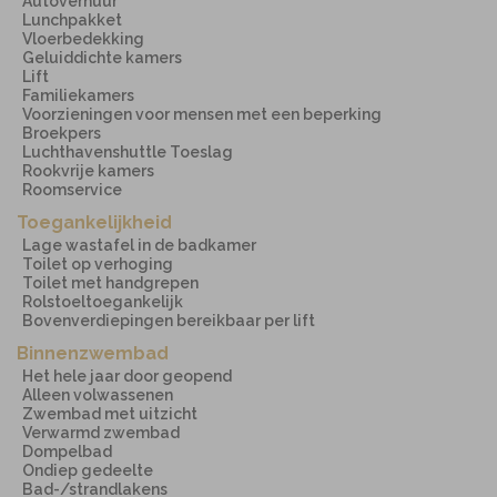
Autoverhuur
Lunchpakket
Vloerbedekking
Geluiddichte kamers
Lift
Familiekamers
Voorzieningen voor mensen met een beperking
Broekpers
Luchthavenshuttle Toeslag
Rookvrije kamers
Roomservice
Toegankelijkheid
Lage wastafel in de badkamer
Toilet op verhoging
Toilet met handgrepen
Rolstoeltoegankelijk
Bovenverdiepingen bereikbaar per lift
Binnenzwembad
Het hele jaar door geopend
Alleen volwassenen
Zwembad met uitzicht
Verwarmd zwembad
Dompelbad
Ondiep gedeelte
Bad-/strandlakens