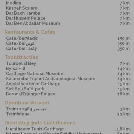
Medina
7 km
Kasbah Square
7 km
Dar Bach Hamba
7 km
Dar Hussein Palace
7 km
Dar Ben Abdallah Museum
7 km
Restaurants & Cafés
Café/barAladin
150 m
Café/barكوين
350 m
Café/barTasty
350 m
Topattracties
Tourbet El Bey
7 km
Byrsa Hill
14 km
Carthage National Museum
14 km
Salammbo Tophet Archaeological Museum
14 km
Amphitheater of Carthage
15 km
Sidi Bou Saïd-park
15 km
Baron d'Erlanger Palace
16 km
Openbaar Vervoer
Trein10 ديسمبر 1984
3 km
TreinAriana
3,3 km
Dichtstbijzijnde Luchthavens
Luchthaven Tunis-Carthage
4,8 km