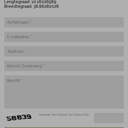
Lengtegraad: 10.16026589
Breedtegraad: 36.86282028
kopieer de inhoud van deze foto