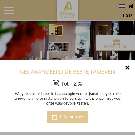
Nl
USD
FLASH-DEAL
GEGARANDEERD DE BESTE TARIEVEN
Tot - 2 %
le
We gebruiken de beste technologie voor prijsmatching om alle
W
oor
tarieven online te matchen en te verslaan! Dit is onze inzet voor
ta
onze waardevolle gasten.
The Penthouse Suites Hotel
Prijscontrole
5-sterrenhotel in Ariana