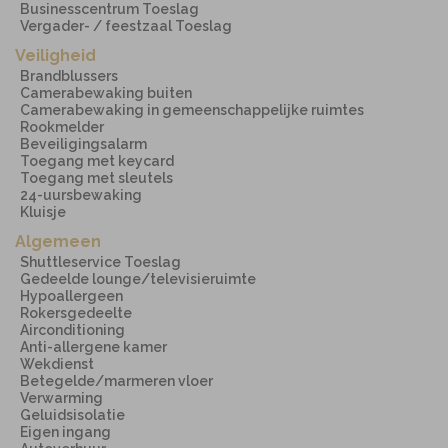
Businesscentrum Toeslag
Vergader- / feestzaal Toeslag
Veiligheid
Brandblussers
Camerabewaking buiten
Camerabewaking in gemeenschappelijke ruimtes
Rookmelder
Beveiligingsalarm
Toegang met keycard
Toegang met sleutels
24-uursbewaking
Kluisje
Algemeen
Shuttleservice Toeslag
Gedeelde lounge/televisieruimte
Hypoallergeen
Rokersgedeelte
Airconditioning
Anti-allergene kamer
Wekdienst
Betegelde/marmeren vloer
Verwarming
Geluidsisolatie
Eigen ingang