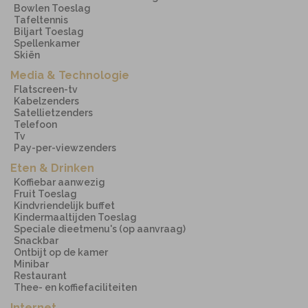
Bowlen Toeslag
Tafeltennis
Biljart Toeslag
Spellenkamer
Skiën
Media & Technologie
Flatscreen-tv
Kabelzenders
Satellietzenders
Telefoon
Tv
Pay-per-viewzenders
Eten & Drinken
Koffiebar aanwezig
Fruit Toeslag
Kindvriendelijk buffet
Kindermaaltijden Toeslag
Speciale dieetmenu's (op aanvraag)
Snackbar
Ontbijt op de kamer
Minibar
Restaurant
Thee- en koffiefaciliteiten
Internet