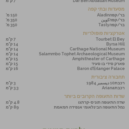
Dar Ben Abdallah Museum
7 ק"מ
מסעדות ובתי קפה
בר/קפהAladin
150 מ'
בר/קפהكوين
350 מ'
בר/קפהTasty
350 מ'
אטרקציות פופולריות
Tourbet El Bey
7 ק"מ
Byrsa Hill
14 ק"מ
Carthage National Museum
14 ק"מ
Salammbo Tophet Archaeological Museum
14 ק"מ
Amphitheater of Carthage
15 ק"מ
פארק סידי בו סעיד
15 ק"מ
Baron d'Erlanger Palace
16 ק"מ
תחבורה ציבורית
רכבת10 ديسمبر 1984
3 ק"מ
רכבתAriana
3.3 ק"מ
שדות התעופה הקרובים ביותר
שדה התעופה תוניס-קרתגו
4.8 ק"מ
נמל התעופה הבינלאומי אנפידה חמאמת
89 ק"מ