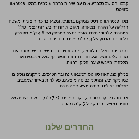
קבלו יחס של סלבריטאים עם שירות ברמה עולמית במלון פנטהאוז
סוויטס
מלון פנטהאוז סוויטס ממוקם בתוניס, ומציע בריכה חיצונית, משטח
החלקה על הקרח ומסעדה. מקום אירוח זה בשירות עצמי כולל
אינטרנט אלחוטי חינם. הנכס נמצא במרחק של 4.8 ק"מ מפארק
בלוודיר ובמרחק של 7.3 ק"מ משדרת חביב בורגיבה.
כל סוויטה כוללת טלוויזיה, מיזוג אוויר ופינת ישיבה. יש מטבח עם
מדיח כלים ומיקרוגל. חדר הרחצה המשותף כולל אמבטיה או
מקלחת, מייבש שיער וחלוקי רחצה.
במלון פנטהאוז סוויטס תמצאו גינה ובר חטיפים. מתקנים נוספים
כמו ניקוי יבש ומתקני כביסה מוצעים. פעילויות באזור שמסביב
כוללות באולינג. הנכס מציע חניה חינם.
אם תרצו לבקר בסביבה, בקרו במדינה (7.4 ק"מ). נמל התעופה של
תוניס נמצא במרחק של 5 ק"מ מהנכס.
החדרים שלנו