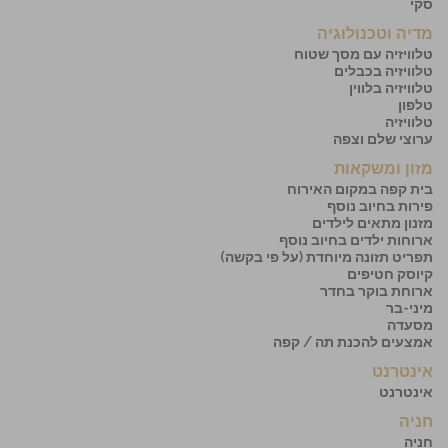
סקי
מדיה וטכנולוגיה
טלוויזיה עם מסך שטוח
טלוויזיה בכבלים
טלוויזיה בלווין
טלפון
טלוויזיה
ערוצי שלם וצפה
מזון ומשקאות
בית קפה במקום האירוח
פירות בחיוב נוסף
מזנון מתאים לילדים
ארוחות ילדים בחיוב נוסף
תפריט תזונה מיוחדת (על פי בקשה)
קיוסק חטיפים
ארוחת בוקר בחדר
מיני-בר
מסעדה
אמצעים להכנת תה / קפה
אינטרנט
אינטרנט
חניה
חניה