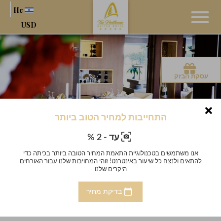
He
USD
עסקת הבזק
התחייבות למחיר הטוב ביותר
עד - 2 %
די
אנו משתמשים בטכנולוגיית התאמת המחיר הטובה ביותר בכיתה כדי
אנו
חים
להתאים ולנצח כל שיעור באינטרנט! זוהי המחויבות שלנו עבור האורחים
להתא
היקרים שלנו
The Penthouse Suites Hotel
בדיקת מחיר
מלון 5 כוכבים ב- Ariana