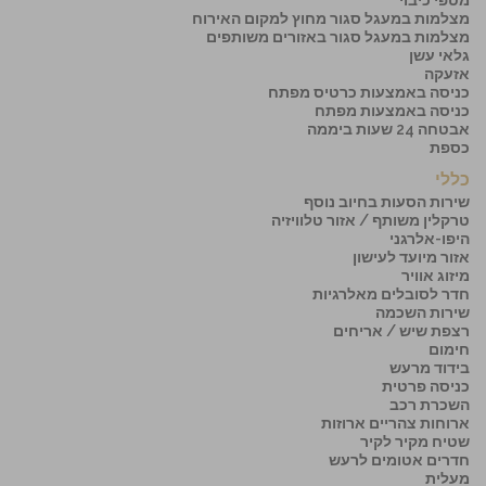
מטפי כיבוי
מצלמות במעגל סגור מחוץ למקום האירוח
מצלמות במעגל סגור באזורים משותפים
גלאי עשן
אזעקה
כניסה באמצעות כרטיס מפתח
כניסה באמצעות מפתח
אבטחה 24 שעות ביממה
כספת
כללי
שירות הסעות בחיוב נוסף
טרקלין משותף / אזור טלוויזיה
היפו-אלרגני
אזור מיועד לעישון
מיזוג אוויר
חדר לסובלים מאלרגיות
שירות השכמה
רצפת שיש / אריחים
חימום
בידוד מרעש
כניסה פרטית
השכרת רכב
ארוחות צהריים ארוזות
שטיח מקיר לקיר
חדרים אטומים לרעש
מעלית